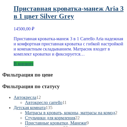
Приставная кроватка-манеж Aria 3
в 1 цвет Silver Grey
14500,00
₽
Приставная кроватка-манеж 3 в 1 Carrello Aria надежная
и комфортная приставная кроватка с гибкой настройкой
и компактным складыванием. Матрасик входит в
комплект кроватки и фиксируется…
В корзину
Фильтрация по цене
Фильтрация по статусу
12
Автокресла
12
товаров
11
Автокресло carrello
11
135
товаров
Детская комната
135
товаров
2
Матрасы в кровать, коконы, матрасы на комод
2
22
това
Стульчики для кормления
22
товара
9
Приставные кроватки, Манежи
9