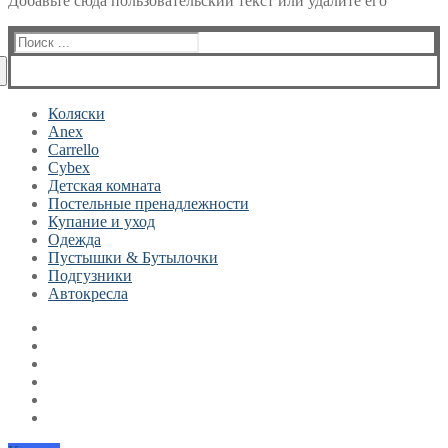
Добавьте сюда пользовательский текст или удалите его
Найти:
Коляски
Anex
Carrello
Cybex
Детская комната
Постельные пренадлежности
Купание и уход
Одежда
Пустышки & Бутылочки
Подгузники
Автокресла