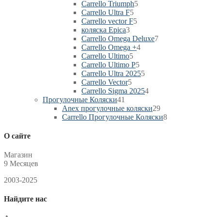
товара
5
Carrello Triumph
5
5
товаров
Carrello Ultra F
5
товаров
5
Carrello vector F
5
3
товаров
коляска Epica
3
товара
7
Carrello Omega Deluxe
7
4
товаров
Carrello Omega +
4
5
товара
Carrello Ultimo
5
товаров
5
Carrello Ultimo P
5
товаров
5
Carrello Ultra 2025
5
5
товаров
Carrello Vector
5
товаров
4
Сarrello Sigma 2025
4
41
товара
Прогулочные Коляски
41
товар
29
Anex прогулочные коляски
29
товаров
8
Carrello Прогулочные Коляски
8
товаров
О сайте
Магазин
9 Месяцев
2003-2025
Найдите нас