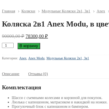
Главная
Коляски
Модульные Коляски 2в1, 3в1
Anex
Коляска 2в1 Anex Modu, в цве
Первоначальная
Текущая
90000,00
₽
78300,00
₽
цена
цена:
Количество
составляла
78300,00 ₽.
В корзину
товара
90000,00 ₽.
Коляска
2в1
Категории:
Anex
,
Anex Modu
,
Модульные Коляски 2в1, 3в1
Anex
Modu,
в
Описание
Отзывы (0)
цвете
Greeny
(для
Комплектация
погодок)
Шасси с съемными колесами и корзиной для покупок.
Люлька с капюшоном, матрасиком и накидкой на ножки.
Прогулочный блок с капюшоном и бампером.