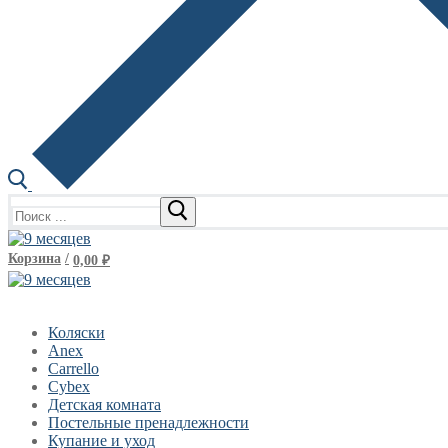
Найти:
Корзина
/
0,00
₽
Коляски
Anex
Carrello
Cybex
Детская комната
Постельные пренадлежности
Купание и уход