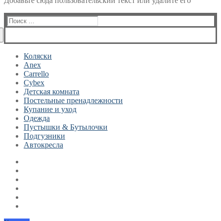
Добавьте сюда пользовательский текст или удалите его
Найти:
Коляски
Anex
Carrello
Cybex
Детская комната
Постельные пренадлежности
Купание и уход
Одежда
Пустышки & Бутылочки
Подгузники
Автокресла