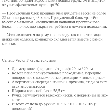
текстиля, обладает водоотталкивающим эффектом и защитой
от ультрафиолетовых лучей spf 50.
— Прогулочный блок предназначен для детей весом не более
22 кг и возрастом до 3-х лет. Прогулочный блок «растёт»
вместе с малышом. Увеличенный капюшон прогулочного
блока — полностью закрывает ребёнка в лежачем положении.
— Устанавливается на раму как по ходу, так и против хода
движения коляски, компактно складывается вместе c рамой
коляски.
Carrello Vector F характеристики:
Диаметр колес (передние / задние): 20 см / 29 см
Колеса пено полиуретановые проходимые, передние
поворотные с возможностью фиксации «только прямо»
Амортизация спереди антишок + пружина, сзади за счет
двух амортизаторов
Ширина колесной базы: 58,5 см
Ручка регулируется телескопически, с покрытием из эко-
кожи
Высота от пола до ручки: 91 / 97 / 100 / 102 / 105 (5
положений)