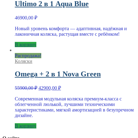
Ultimo 2 в 1 Aqua Blue
46900,00
₽
Новый уровень комфорта — адаптивная, надёжная и
лаконичная коляска, растущая вместе с ребёнком!
В корзину
Распродажа!
Коляски
Omega + 2 в 1 Nova Green
Первоначальная
Текущая
55900,00
₽
42900,00
₽
цена
цена:
составляла
Современная модульная коляска премиум-класса с
42900,00 ₽.
облегченной люлькой, лучшими техническими
55900,00 ₽.
характеристиками, мягкой амортизацией в безупречном
дизайне.
В корзину