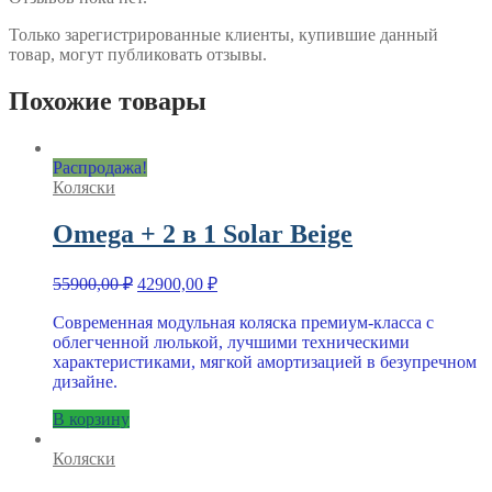
Только зарегистрированные клиенты, купившие данный
товар, могут публиковать отзывы.
Похожие товары
Распродажа!
Коляски
Omega + 2 в 1 Solar Beige
Первоначальная
Текущая
55900,00
₽
42900,00
₽
цена
цена:
составляла
Современная модульная коляска премиум-класса с
42900,00 ₽.
облегченной люлькой, лучшими техническими
55900,00 ₽.
характеристиками, мягкой амортизацией в безупречном
дизайне.
В корзину
Коляски