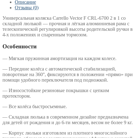
F
Описание
CRL-
Отзывы (0)
6700
2
Универсальная коляска Carrello Vector F CRL-6700 2 в 1 со
в
складной люлькой — прочная и лёгкая алюминиевая рама с
1
телескопической регулировкой высоты родительской ручки в
Calm
4-х положениях и спаренным тормозом.
Green
Особенности
— Мягкая пружинная амортизация на каждом колесе.
— Передние колёса с автоматической стабилизацией,
поворотные на 360°, фиксируются в положении «прямо» при
помощи удобного переключателя под подножкой.
— Износостойкие резиновые покрышки с цепким
протектором.
— Все колёса быстросъемные.
— Складная люлька в современном дизайне предназначена
для детей от рождения и до 6-ти месяцев, весом не более 9 кг.
— Корпус люльки изготовлен из плотного многослойного