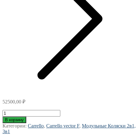
52500,00
₽
Количество
товара
В корзину
Коляска
Категории:
Carrello
,
Carrello vector F
,
Модульные Коляски 2в1,
Carrello
3в1
Vector