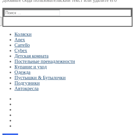
Добавьте сюда пользовательский текст или удалите его
Найти:
Коляски
Anex
Carrello
Cybex
Детская комната
Постельные пренадлежности
Купание и уход
Одежда
Пустышки & Бутылочки
Подгузники
Автокресла