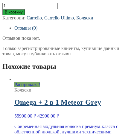
Количество
товара
В корзину
Ultimo
Категории:
Carrello
,
Carrello Ultimo
,
Коляски
2
в
Отзывы (0)
1
Aqua
Отзывов пока нет.
Blue
Только зарегистрированные клиенты, купившие данный
товар, могут публиковать отзывы.
Похожие товары
Распродажа!
Коляски
Omega + 2 в 1 Meteor Grey
Первоначальная
Текущая
55900,00
₽
42900,00
₽
цена
цена:
составляла
Современная модульная коляска премиум-класса с
42900,00 ₽.
облегченной люлькой, лучшими техническими
55900,00 ₽.