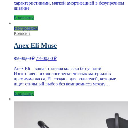
характеристиками, мягкой амортизацией в безупречном
дизайне.
В корзину
Распродажа!
Коляски
Anex Eli Muse
Первоначальная
Текущая
85900,00
₽
77900,00
₽
цена
цена:
составляла
Anex Eli – ваша стильная коляска без усилий.
77900,00 ₽.
Изготовлена из экологически чистых материалов
85900,00 ₽.
премиум-класса, Eli создана для родителей, которые
ищут стильный выбор без компромисса между…
В корзину